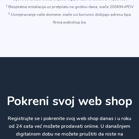
1
Besplatna instalacija uz pretplatu na godinu dana, inače 200KM+PDV
2
Usmjeravanje vaše domene, inače svi korisnici dobijaju adresu tipa
firma.webshop.ba
Pokreni svoj web shop
Registrujte se i pokrenite svoj web shop danas i u roku
od 24 sata već možete prodavati online. U današnjem
digitalnom dobu ne možete priuštiti da niste na